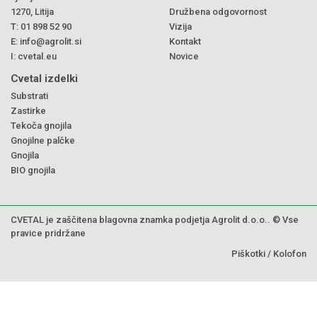
1270, Litija
Družbena odgovornost
T:
01 898 52 90
Vizija
E:
info@agrolit.si
Kontakt
I:
cvetal.eu
Novice
Cvetal izdelki
Substrati
Zastirke
Tekoča gnojila
Gnojilne palčke
Gnojila
BIO gnojila
CVETAL je zaščitena blagovna znamka podjetja Agrolit d.o.o.. © Vse
pravice pridržane
Piškotki
/
Kolofon