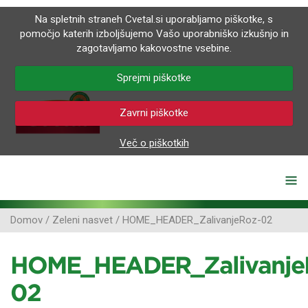
Na spletnih straneh Cvetal.si uporabljamo piškotke, s
pomočjo katerih izboljšujemo Vašo uporabniško izkušnjo in
zagotavljamo kakovostne vsebine.
Sprejmi piškotke
Zavrni piškotke
Več o piškotkih
Domov
/
Zeleni nasvet
/
HOME_HEADER_ZalivanjeRoz-02
HOME_HEADER_Zalivanje
02