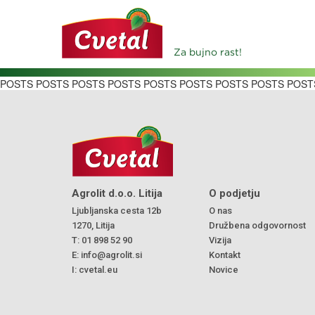
Za bujno rast!
POSTS POSTS POSTS POSTS POSTS POSTS POSTS POSTS POST
Agrolit d.o.o. Litija
O podjetju
Ljubljanska cesta 12b
O nas
1270, Litija
Družbena odgovornost
T:
01 898 52 90
Vizija
E:
info@agrolit.si
Kontakt
I:
cvetal.eu
Novice