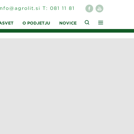
info@agrolit.si
T:
081 11 81
ASVET
O PODJETJU
NOVICE