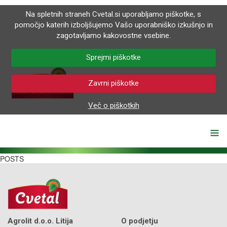
Na spletnih straneh Cvetal.si uporabljamo piškotke, s
pomočjo katerih izboljšujemo Vašo uporabniško izkušnjo in
zagotavljamo kakovostne vsebine.
Sprejmi piškotke
Zavrni piškotke
Več o piškotkih
POSTS
Agrolit d.o.o. Litija
O podjetju