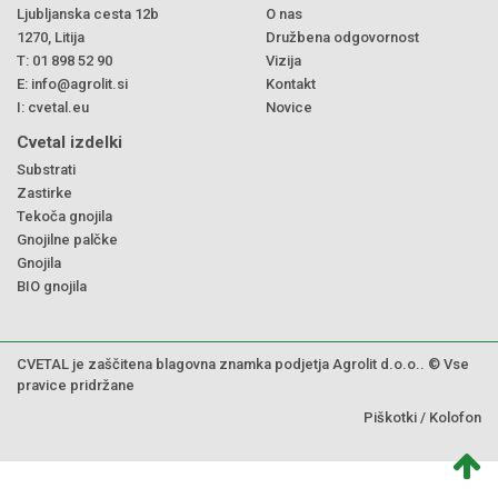
Ljubljanska cesta 12b
O nas
1270, Litija
Družbena odgovornost
T:
01 898 52 90
Vizija
E:
info@agrolit.si
Kontakt
I:
cvetal.eu
Novice
Cvetal izdelki
Substrati
Zastirke
Tekoča gnojila
Gnojilne palčke
Gnojila
BIO gnojila
CVETAL je zaščitena blagovna znamka podjetja Agrolit d.o.o.. © Vse
pravice pridržane
Piškotki
/
Kolofon