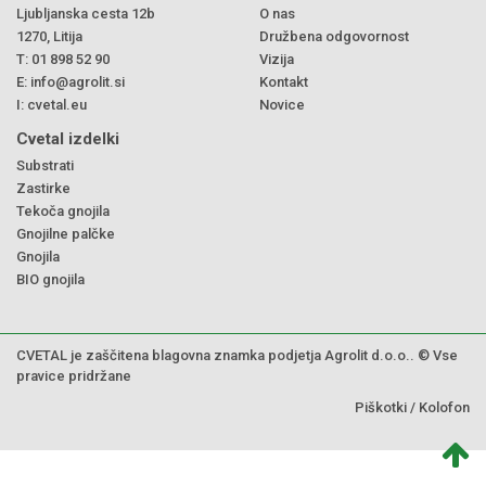
Ljubljanska cesta 12b
O nas
1270, Litija
Družbena odgovornost
T:
01 898 52 90
Vizija
E:
info@agrolit.si
Kontakt
I:
cvetal.eu
Novice
Cvetal izdelki
Substrati
Zastirke
Tekoča gnojila
Gnojilne palčke
Gnojila
BIO gnojila
CVETAL je zaščitena blagovna znamka podjetja Agrolit d.o.o.. © Vse
pravice pridržane
Piškotki
/
Kolofon