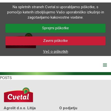
Na spletnih straneh Cvetal.si uporabljamo piškotke, s
pomočjo katerih izboljšujemo Vašo uporabniško izkušnjo in
zagotavljamo kakovostne vsebine.
Sprejmi piškotke
Zavrni piškotke
Več o piškotkih
POSTS
Agrolit d.o.o. Litija
O podjetju