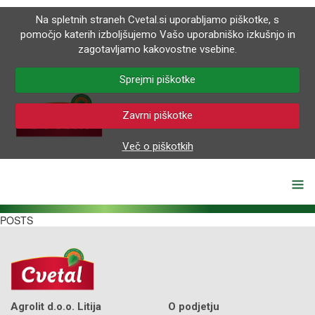
Na spletnih straneh Cvetal.si uporabljamo piškotke, s
pomočjo katerih izboljšujemo Vašo uporabniško izkušnjo in
zagotavljamo kakovostne vsebine.
Sprejmi piškotke
Zavrni piškotke
Več o piškotkih
POSTS
Agrolit d.o.o. Litija
O podjetju