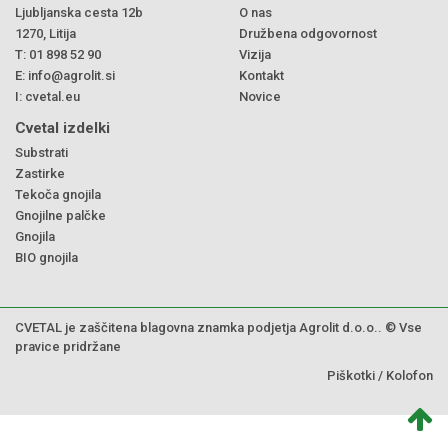
Ljubljanska cesta 12b
O nas
1270, Litija
Družbena odgovornost
T:
01 898 52 90
Vizija
E:
info@agrolit.si
Kontakt
I:
cvetal.eu
Novice
Cvetal izdelki
Substrati
Zastirke
Tekoča gnojila
Gnojilne palčke
Gnojila
BIO gnojila
CVETAL je zaščitena blagovna znamka podjetja Agrolit d.o.o.. © Vse
pravice pridržane
Piškotki
/
Kolofon