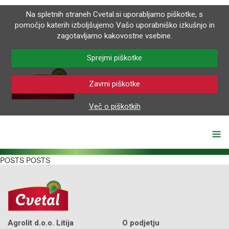
Na spletnih straneh Cvetal.si uporabljamo piškotke, s
pomočjo katerih izboljšujemo Vašo uporabniško izkušnjo in
zagotavljamo kakovostne vsebine.
Sprejmi piškotke
Zavrni piškotke
Več o piškotkih
POSTS POSTS
Agrolit d.o.o. Litija
O podjetju