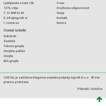
Ljubljanska cesta 12b
O nas
1270, Litija
Družbena odgovornost
T:
01 898 52 90
Vizija
E:
info@agrolit.si
Kontakt
I:
cvetal.eu
Novice
Cvetal izdelki
Substrati
Zastirke
Tekoča gnojila
Gnojilne palčke
Gnojila
BIO gnojila
CVETAL je zaščitena blagovna znamka podjetja Agrolit d.o.o.. © Vse
pravice pridržane
Piškotki
/
Kolofon