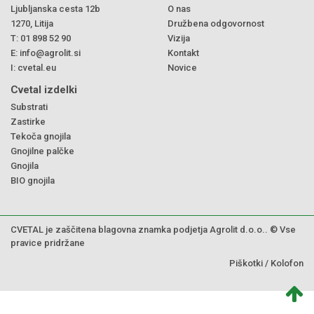
Ljubljanska cesta 12b
O nas
1270, Litija
Družbena odgovornost
T:
01 898 52 90
Vizija
E:
info@agrolit.si
Kontakt
I:
cvetal.eu
Novice
Cvetal izdelki
Substrati
Zastirke
Tekoča gnojila
Gnojilne palčke
Gnojila
BIO gnojila
CVETAL je zaščitena blagovna znamka podjetja Agrolit d.o.o.. © Vse
pravice pridržane
Piškotki
/
Kolofon