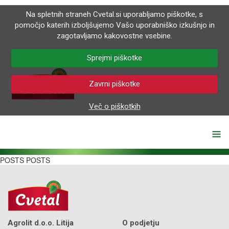
Na spletnih straneh Cvetal.si uporabljamo piškotke, s
pomočjo katerih izboljšujemo Vašo uporabniško izkušnjo in
zagotavljamo kakovostne vsebine.
Sprejmi piškotke
Zavrni piškotke
Več o piškotkih
POSTS POSTS
Agrolit d.o.o. Litija
O podjetju