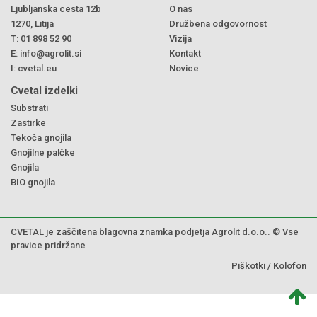
Ljubljanska cesta 12b
O nas
1270, Litija
Družbena odgovornost
T:
01 898 52 90
Vizija
E:
info@agrolit.si
Kontakt
I:
cvetal.eu
Novice
Cvetal izdelki
Substrati
Zastirke
Tekoča gnojila
Gnojilne palčke
Gnojila
BIO gnojila
CVETAL je zaščitena blagovna znamka podjetja Agrolit d.o.o.. © Vse
pravice pridržane
Piškotki
/
Kolofon