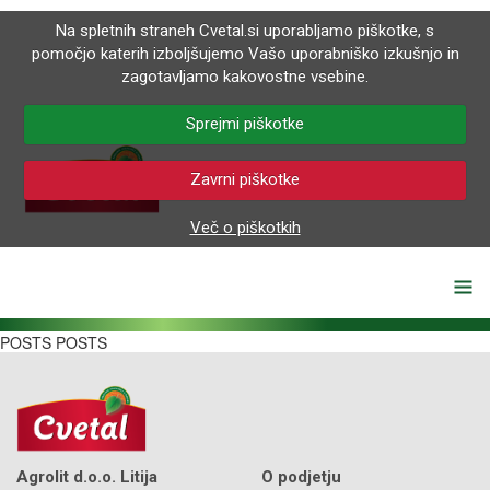
Na spletnih straneh Cvetal.si uporabljamo piškotke, s
pomočjo katerih izboljšujemo Vašo uporabniško izkušnjo in
zagotavljamo kakovostne vsebine.
Sprejmi piškotke
Zavrni piškotke
Več o piškotkih
POSTS POSTS
Agrolit d.o.o. Litija
O podjetju