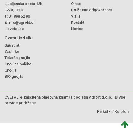
Ljubljanska cesta 12b
O nas
1270, Litija
Družbena odgovornost
T:
01 898 52 90
Vizija
E:
info@agrolit.si
Kontakt
I:
cvetal.eu
Novice
Cvetal izdelki
Substrati
Zastirke
Tekoča gnojila
Gnojilne palčke
Gnojila
BIO gnojila
CVETAL je zaščitena blagovna znamka podjetja Agrolit d.o.o.. © Vse
pravice pridržane
Piškotki
/
Kolofon