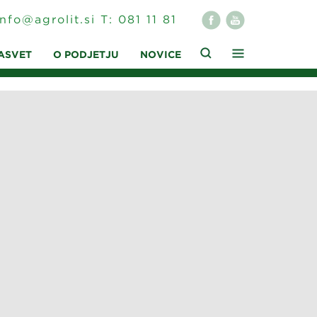
info@agrolit.si
T:
081 11 81
ASVET
O PODJETJU
NOVICE