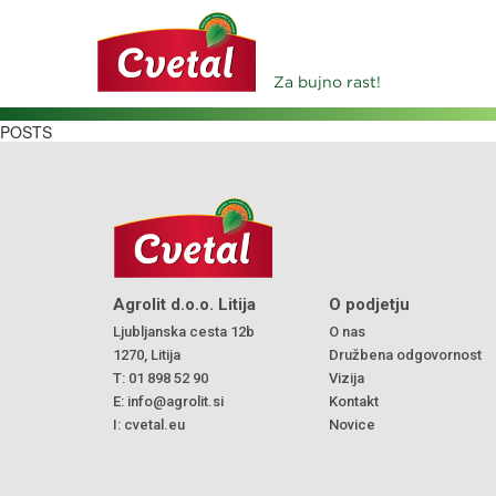
Za bujno rast!
POSTS
Agrolit d.o.o. Litija
O podjetju
Ljubljanska cesta 12b
O nas
1270, Litija
Družbena odgovornost
T:
01 898 52 90
Vizija
E:
info@agrolit.si
Kontakt
I:
cvetal.eu
Novice