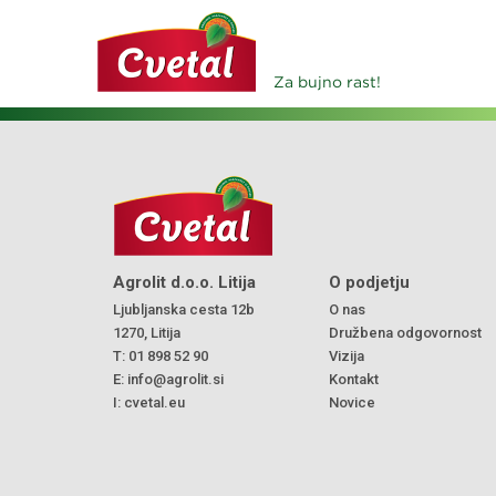
Za bujno rast!
Agrolit d.o.o. Litija
O podjetju
Ljubljanska cesta 12b
O nas
1270, Litija
Družbena odgovornost
T:
01 898 52 90
Vizija
E:
info@agrolit.si
Kontakt
I:
cvetal.eu
Novice