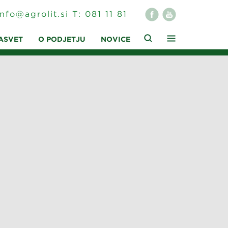
info@agrolit.si
T:
081 11 81
ASVET
O PODJETJU
NOVICE