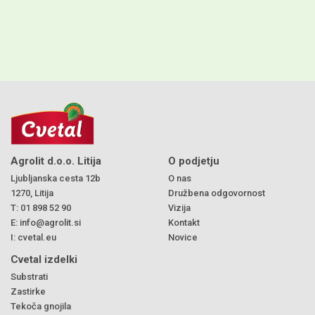
hlevskega gnoja.
Agrolit d.o.o. Litija
O podjetju
Ljubljanska cesta 12b
O nas
1270, Litija
Družbena odgovornost
T:
01 898 52 90
Vizija
E:
info@agrolit.si
Kontakt
I:
cvetal.eu
Novice
Cvetal izdelki
Substrati
Zastirke
Tekoča gnojila