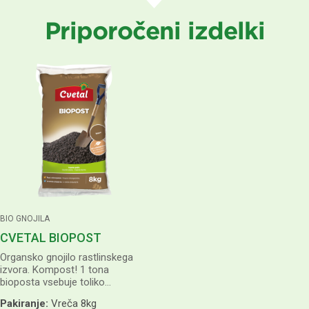
Priporočeni izdelki
BIO GNOJILA
CVETAL BIOPOST
Organsko gnojilo rastlinskega
izvora. Kompost! 1 tona
bioposta vsebuje toliko
organske snovi in talnih mikro-
Pakiranje:
Vreča 8kg
organizmov, kot 30 ton zrelega