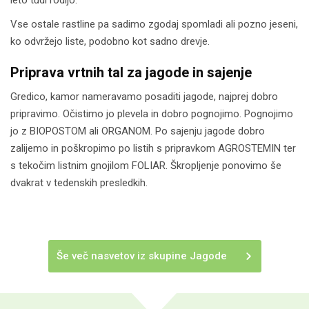
leto tudi rodijo.
Vse ostale rastline pa sadimo zgodaj spomladi ali pozno jeseni,
ko odvržejo liste, podobno kot sadno drevje.
Priprava vrtnih tal za jagode in sajenje
Gredico, kamor nameravamo posaditi jagode, najprej dobro
pripravimo. Očistimo jo plevela in dobro pognojimo. Pognojimo
jo z BIOPOSTOM ali ORGANOM. Po sajenju jagode dobro
zalijemo in poškropimo po listih s pripravkom AGROSTEMIN ter
s tekočim listnim gnojilom FOLIAR. Škropljenje ponovimo še
dvakrat v tedenskih presledkih.
Še več nasvetov iz skupine Jagode