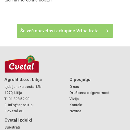
tudi na morebitne bolezni.
Še več nasvetov iz skupine Vrtna trata
Agrolit d.o.o. Litija
O podjetju
Ljubljanska cesta 12b
O nas
1270, Litija
Družbena odgovornost
T:
01 898 52 90
Vizija
E:
info@agrolit.si
Kontakt
I:
cvetal.eu
Novice
Cvetal izdelki
Substrati