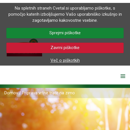
Na spletnih straneh Cvetal.si uporabljamo piškotke, s
pomočjo katerih izboljšujemo Vašo uporabniško izkušnjo in
zagotavljamo kakovostne vsebine.
Sprejmi piškotke
Zavrni piškotke
Več o piškotkih
Domov
/
Priprava vrtne trate na zimo