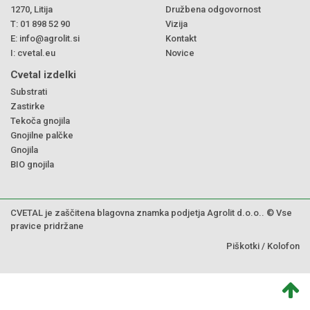
1270, Litija
Družbena odgovornost
T:
01 898 52 90
Vizija
E:
info@agrolit.si
Kontakt
I:
cvetal.eu
Novice
Cvetal izdelki
Substrati
Zastirke
Tekoča gnojila
Gnojilne palčke
Gnojila
BIO gnojila
CVETAL je zaščitena blagovna znamka podjetja Agrolit d.o.o.. © Vse
pravice pridržane
Piškotki
/
Kolofon