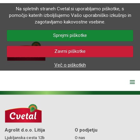
Na spletnih straneh Cvetal.si uporabljamo piškotke, s
pomočjo katerih izboljšujemo Vašo uporabniško izkušnjo in
zagotavljamo kakovostne vsebine.
Sprejmi piškotke
Zavrni piškotke
Več o piškotkih
Agrolit d.o.o. Litija
O podjetju
Ljubljanska cesta 12b
O nas