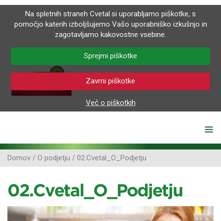
Na spletnih straneh Cvetal.si uporabljamo piškotke, s
pomočjo katerih izboljšujemo Vašo uporabniško izkušnjo in
zagotavljamo kakovostne vsebine.
Sprejmi piškotke
Zavrni piškotke
Več o piškotkih
Domov
/
O podjetju
/
02.Cvetal_O_Podjetju
02.Cvetal_O_Podjetju