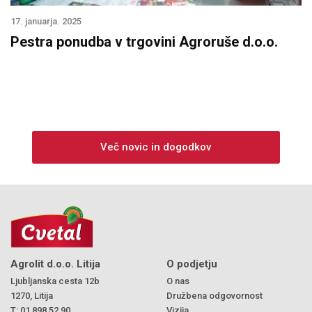
17. januarja. 2025
Pestra ponudba v trgovini Agroruše d.o.o.
Več novic in dogodkov
Agrolit d.o.o. Litija
O podjetju
Ljubljanska cesta 12b
O nas
1270, Litija
Družbena odgovornost
T:
01 898 52 90
Vizija