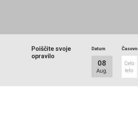
Poiščite svoje
Datum
Časovn
opravilo
08
Celo
Aug.
leto