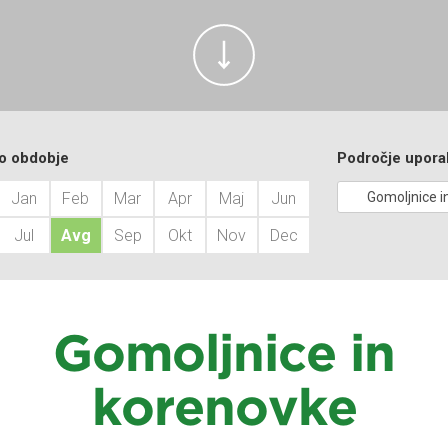
o obdobje
Področje upora
Jan
Feb
Mar
Apr
Maj
Jun
Jul
Avg
Sep
Okt
Nov
Dec
Gomoljnice in
korenovke