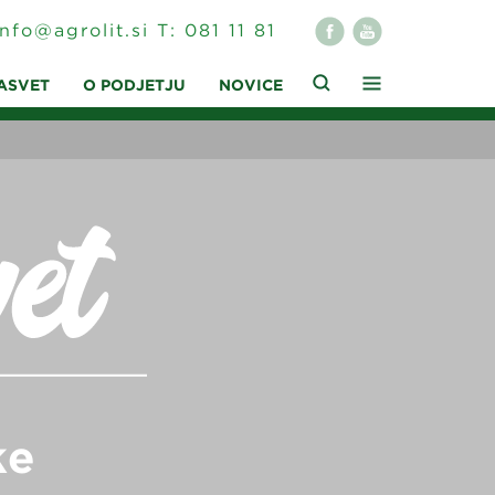
info@agrolit.si
T:
081 11 81
ASVET
O PODJETJU
NOVICE
ke