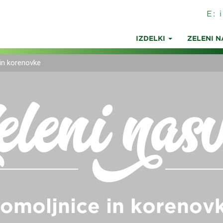
E:
IZDELKI
ZELENI N
in korenovke
omoljnice in korenov