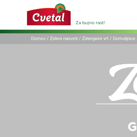
Za bujno rast!
Domov
/
Zeleni nasveti
/
Zelenjavni vrt
/
Gomoljnice 
G