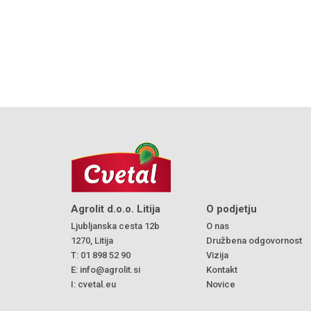
Agrolit d.o.o. Litija
O podjetju
Ljubljanska cesta 12b
O nas
1270, Litija
Družbena odgovornost
T:
01 898 52 90
Vizija
E:
info@agrolit.si
Kontakt
I:
cvetal.eu
Novice