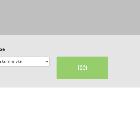
be
Išči