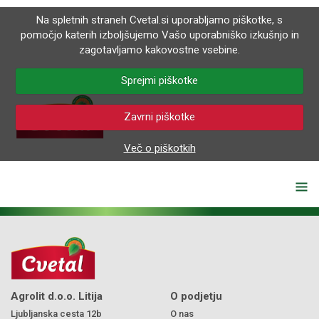
Na spletnih straneh Cvetal.si uporabljamo piškotke, s
pomočjo katerih izboljšujemo Vašo uporabniško izkušnjo in
zagotavljamo kakovostne vsebine.
Sprejmi piškotke
Zavrni piškotke
Več o piškotkih
Agrolit d.o.o. Litija
O podjetju
Ljubljanska cesta 12b
O nas