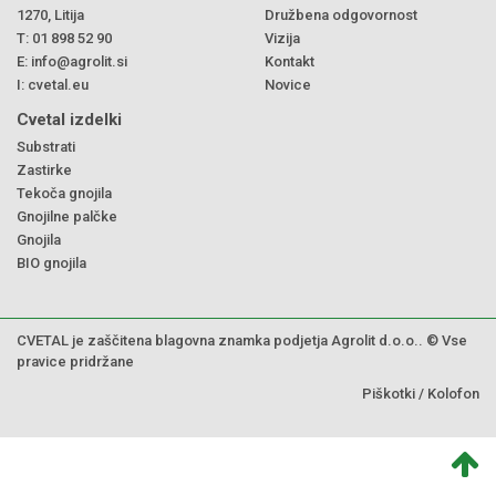
1270, Litija
Družbena odgovornost
T:
01 898 52 90
Vizija
E:
info@agrolit.si
Kontakt
I:
cvetal.eu
Novice
Cvetal izdelki
Substrati
Zastirke
Tekoča gnojila
Gnojilne palčke
Gnojila
BIO gnojila
CVETAL je zaščitena blagovna znamka podjetja Agrolit d.o.o.. © Vse
pravice pridržane
Piškotki
/
Kolofon