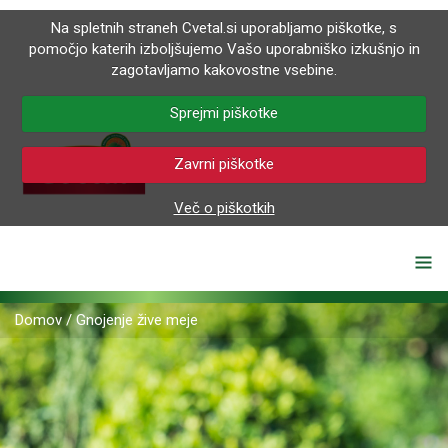
Na spletnih straneh Cvetal.si uporabljamo piškotke, s
pomočjo katerih izboljšujemo Vašo uporabniško izkušnjo in
zagotavljamo kakovostne vsebine.
Sprejmi piškotke
Zavrni piškotke
Več o piškotkih
Domov
/
Gnojenje žive meje