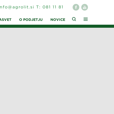
info@agrolit.si
T:
081 11 81
ASVET
O PODJETJU
NOVICE