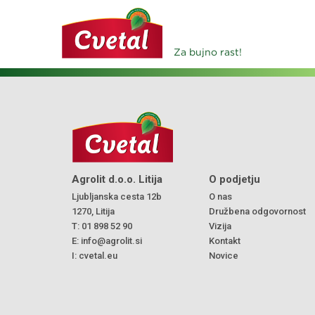
Za bujno rast!
Agrolit d.o.o. Litija
O podjetju
Ljubljanska cesta 12b
O nas
1270, Litija
Družbena odgovornost
T:
01 898 52 90
Vizija
E:
info@agrolit.si
Kontakt
I:
cvetal.eu
Novice