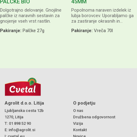
PALČKE BIO
45MM
Dolgotrajno delovanje. Gnojilne
Popolnoma naraven izdelek iz
palčke iz naravnih sestavin za
lubja borovcev. Uporabljamo ga
gnojenje vseh vrst rastlin.
za zastiranje okrasnih in
zelenjavnih vrtov, gredic, grobov,
Pakiranje:
Palčke 27g
Pakiranje:
Vreča 70l
terarijev, okrasnih posod, dreves
in drugih rastlin.
Agrolit d.o.o. Litija
O podjetju
Ljubljanska cesta 12b
O nas
1270, Litija
Družbena odgovornost
T:
01 898 52 90
Vizija
E:
info@agrolit.si
Kontakt
I:
cvetal.eu
Novice