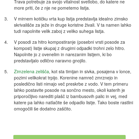
Trava potrebuje za svojo vitalnost svetlobo, do katere ne
more priti, če z nje ne pometemo listja.
V mirnem kotičku vrta kup listja predstavlja idealno zimsko
skrivališče za ježe in druge koristne živali. V ta namen lahko
tudi napolnite velik zaboj z veliko suhega listja.
V posodi za hitro kompostiranje (posebni vrsti posode za
kompost) listje skupaj z drugimi odpadki trohni zelo hitro.
Napolnite jo z ovenelim in narezanim listjem, ki bo
predstavljalo odlično naravno gnojilo.
Zimzelena zelišča
, kot sta timijan in sivka, posajena v lonce,
pozimi velikokrat trpijo. Korenine namreč zmrznejo in
posledično listi nimajo več preskrbe z vodo. V tem primeru
lahko postavite posode na sončno mesto, okoli katerih je
priporočljivo narediti plašč iz bambusovih palic in vej, med
katere pa lahko natlačite še odpadlo listje. Tako boste rastlini
omogočili še dodatno zaščito.