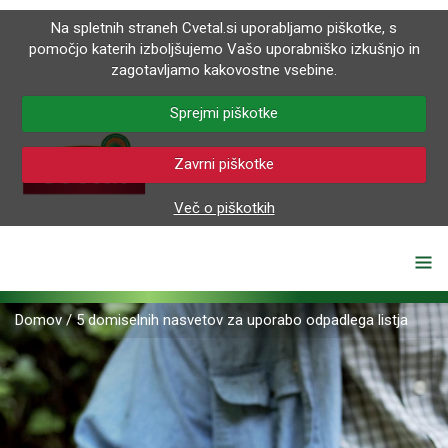
Na spletnih straneh Cvetal.si uporabljamo piškotke, s
pomočjo katerih izboljšujemo Vašo uporabniško izkušnjo in
zagotavljamo kakovostne vsebine.
Sprejmi piškotke
Zavrni piškotke
Več o piškotkih
Domov
/
5 domiselnih nasvetov za uporabo odpadlega listja