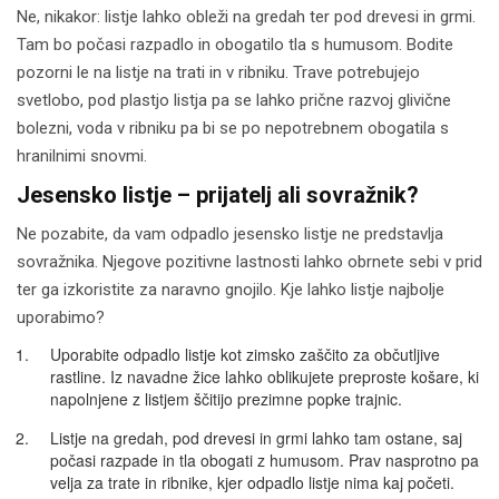
Ne, nikakor: listje lahko obleži na gredah ter pod drevesi in grmi.
Tam bo počasi razpadlo in obogatilo tla s humusom. Bodite
pozorni le na listje na trati in v ribniku. Trave potrebujejo
svetlobo, pod plastjo listja pa se lahko prične razvoj glivične
bolezni, voda v ribniku pa bi se po nepotrebnem obogatila s
hranilnimi snovmi.
Jesensko listje – prijatelj ali sovražnik?
Ne pozabite, da vam odpadlo jesensko listje ne predstavlja
sovražnika. Njegove pozitivne lastnosti lahko obrnete sebi v prid
ter ga izkoristite za naravno gnojilo. Kje lahko listje najbolje
uporabimo?
Uporabite odpadlo listje kot zimsko zaščito za občutljive
rastline. Iz navadne žice lahko oblikujete preproste košare, ki
napolnjene z listjem ščitijo prezimne popke trajnic.
Listje na gredah, pod drevesi in grmi lahko tam ostane, saj
počasi razpade in tla obogati z humusom. Prav nasprotno pa
velja za trate in ribnike, kjer odpadlo listje nima kaj početi.