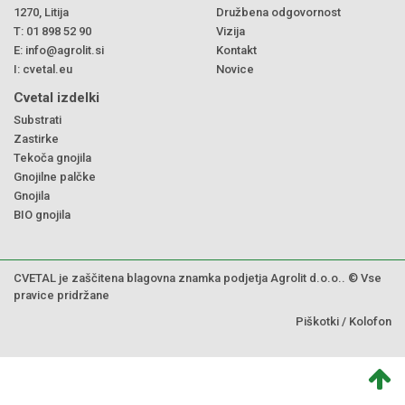
1270, Litija
Družbena odgovornost
T:
01 898 52 90
Vizija
E:
info@agrolit.si
Kontakt
I:
cvetal.eu
Novice
Cvetal izdelki
Substrati
Zastirke
Tekoča gnojila
Gnojilne palčke
Gnojila
BIO gnojila
CVETAL je zaščitena blagovna znamka podjetja Agrolit d.o.o.. © Vse
pravice pridržane
Piškotki
/
Kolofon