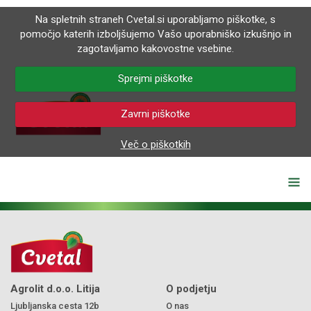
Na spletnih straneh Cvetal.si uporabljamo piškotke, s
pomočjo katerih izboljšujemo Vašo uporabniško izkušnjo in
zagotavljamo kakovostne vsebine.
Sprejmi piškotke
Zavrni piškotke
Več o piškotkih
Agrolit d.o.o. Litija
O podjetju
Ljubljanska cesta 12b
O nas