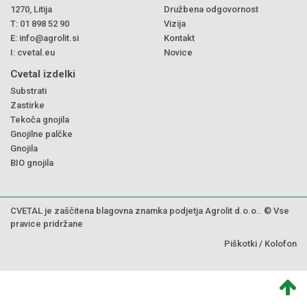
1270, Litija
Družbena odgovornost
T:
01 898 52 90
Vizija
E:
info@agrolit.si
Kontakt
I:
cvetal.eu
Novice
Cvetal izdelki
Substrati
Zastirke
Tekoča gnojila
Gnojilne palčke
Gnojila
BIO gnojila
CVETAL je zaščitena blagovna znamka podjetja Agrolit d.o.o.. © Vse
pravice pridržane
Piškotki
/
Kolofon