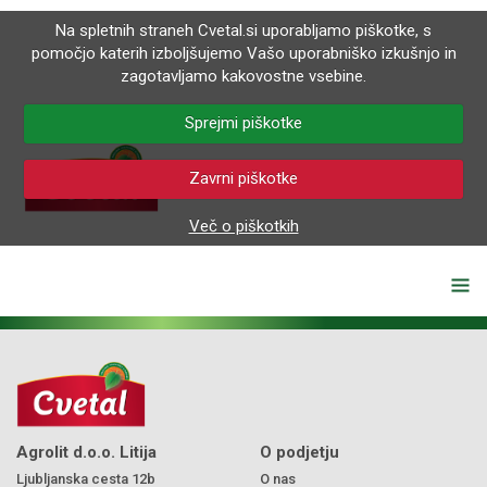
Na spletnih straneh Cvetal.si uporabljamo piškotke, s
pomočjo katerih izboljšujemo Vašo uporabniško izkušnjo in
zagotavljamo kakovostne vsebine.
Sprejmi piškotke
Zavrni piškotke
Več o piškotkih
Agrolit d.o.o. Litija
O podjetju
Ljubljanska cesta 12b
O nas