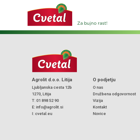
Za bujno rast!
Agrolit d.o.o. Litija
O podjetju
Ljubljanska cesta 12b
O nas
1270, Litija
Družbena odgovornost
T:
01 898 52 90
Vizija
E:
info@agrolit.si
Kontakt
I:
cvetal.eu
Novice