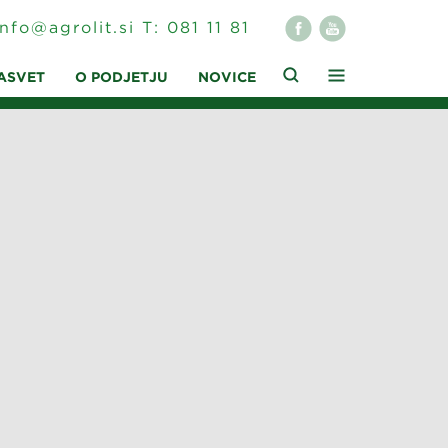
info@agrolit.si
T:
081 11 81
ASVET
O PODJETJU
NOVICE